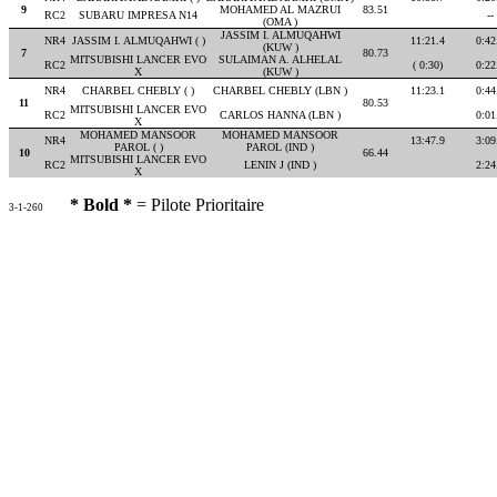
9
MOHAMED AL MAZRUI
83.51
RC2
SUBARU IMPRESA N14
--
(OMA )
JASSIM I. ALMUQAHWI
NR4
JASSIM I. ALMUQAHWI ( )
11:21.4
0:42
(KUW )
7
80.73
MITSUBISHI LANCER EVO
SULAIMAN A. ALHELAL
RC2
( 0:30)
0:22
X
(KUW )
NR4
CHARBEL CHEBLY ( )
CHARBEL CHEBLY (LBN )
11:23.1
0:44
11
80.53
MITSUBISHI LANCER EVO
RC2
CARLOS HANNA (LBN )
0:01
X
MOHAMED MANSOOR
MOHAMED MANSOOR
NR4
13:47.9
3:09
PAROL ( )
PAROL (IND )
10
66.44
MITSUBISHI LANCER EVO
RC2
LENIN J (IND )
2:24
X
* Bold *
= Pilote Prioritaire
3-1-260