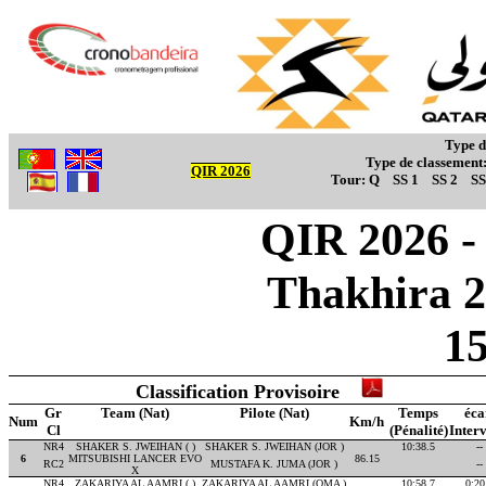
Type d
Type de classement
QIR 2026
Tour:
Q
SS 1
SS 2
SS
QIR 2026 - 
Thakhira 2
1
Classification Provisoire
Gr
Team (Nat)
Pilote (Nat)
Temps
éca
Num
Km/h
Cl
(Pénalité)
Interv
NR4
SHAKER S. JWEIHAN ( )
SHAKER S. JWEIHAN (JOR )
10:38.5
--
6
MITSUBISHI LANCER EVO
86.15
RC2
MUSTAFA K. JUMA (JOR )
--
X
NR4
ZAKARIYA AL AAMRI ( )
ZAKARIYA AL AAMRI (OMA )
10:58.7
0:20