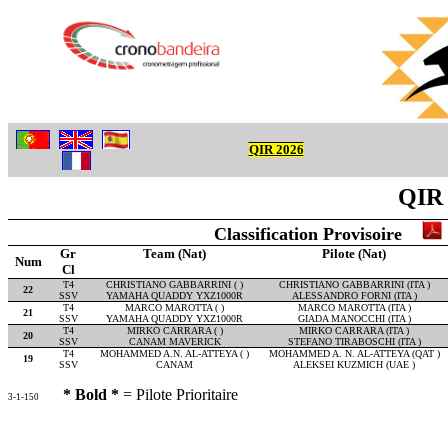
QIR 2026
QIR 
Classification Provisoire
Gr
Team (Nat)
Pilote (Nat)
Num
Cl
T4
CHRISTIANO GABBARRINI ( )
CHRISTIANO GABBARRINI (ITA )
22
SSV
YAMAHA QUADDY YXZ1000R
ALESSANDRO FORNI (ITA )
T4
MARCO MAROTTA ( )
MARCO MAROTTA (ITA )
21
SSV
YAMAHA QUADDY YXZ1000R
GIADA MANOCCHI (ITA )
T4
MIRKO CARRARA ( )
MIRKO CARRARA (ITA )
20
SSV
CANAM MAVERICK
STEFANO TIRABOSCHI (ITA )
T4
MOHAMMED A.N. AL-ATTEYA ( )
MOHAMMED A. N. AL-ATTEYA (QAT )
19
SSV
CANAM
ALEKSEI KUZMICH (UAE )
* Bold *
= Pilote Prioritaire
3-1-150