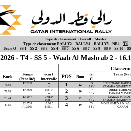
Type de classement:
Overall
Master
Type de classement:
RALLY2
RALLY4
RALLY5
NR4
T4
Tour:
Q
SS 1
SS 2
SS 3
SS 4
SS 5
SS 6
SS 7
SS 8
SS 9
SS 10
SS
2026 - T4 - SS 5 - Waab Al Mashrab 2 - 16
Classeme
Temps
écart
Gr
Team (Nat
POS
Km/h
Num
(Pénalité)
Intervalle
Cl
12:07.8
--
1
T4
CHRISTIANO GABBAR
79.69
22
--
SSV
YAMAHA QUADDY Y
12:38.0
0:30.2
2
T4
MIRKO CARRARA
76.51
20
--
SSV
CANAM MAVER
13:09.7
1:01.9
3
T4
MARCO MAROTTA
73.44
21
0:31.7
SSV
YAMAHA QUADDY Y
22:07.8
10:00.0
4
T4
MOHAMMED A.N. AL-A
43.68
19
( 10:00)
8:58.1
SSV
CANAM