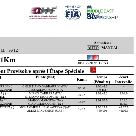
Actualiser:
AUTO
MANUAL
 11
SS 12
.11Km
06-02-2026 12:53
nt Provisoire après l'Étape Spéciale
)
Pilote (Nat)
Temps
écart
Km/h
(Pénalité)
Intervalle
RINI ( )
CHRISTIANO GABBARRINI (ITA )
1:00:46.3
--
82.38
XZ1000R
ALESSANDRO FORNI (ITA )
( 0:15)
--
 ( )
MIRKO CARRARA (ITA )
1:02:48.2
2:01.9
79.72
ICK
STEFANO TIRABOSCHI (ITA )
--
 ( )
MARCO MAROTTA (ITA )
1:04:07.5
3:21.2
78.07
XZ1000R
GIADA MANOCCHI (ITA )
1:19.3
TTEYA ( )
MOHAMMED A. N. AL-ATTEYA (QAT )
1:50:13.8
49:27.5
45.42
ALEKSEI KUZMICH (UAE )
( 50:00)
46:06.3