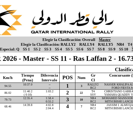
Elegir la Clasificación:
Overall
Master
Elegir la Clasificación:
RALLY2
RALLY4
RALLY5
NR4
T4
Especial:
Q
SS 1
SS 2
SS 3
SS 4
SS 5
SS 6
SS 7
SS 8
SS 9
SS 10
 2026 - Master - SS 11 - Ras Laffan 2 - 16.
Clasifi
Tiempo
Diferencia
Gr
Concursante (
POS
Km/h
Num
(Pena)
Intervalo
Cl
10:37.0
--
1
RALLY2
NASSER KHALIFA AL-
94.55
3
--
RC2
FORD FIESTA M
11:40.2
1:03.2
2
T4
CHRISTIANO GABBAR
86.02
22
( 0:10)
--
SSV
YAMAHA QUADDY Y
12:35.4
1:58.4
3
NR4
MOHAMED MANSOOR P
79.73
10
0:55.2
RC2
MITSUBISHI LANCE
14:39.8
4:02.8
4
NR4
JASSIM I. ALMUQAH
68.46
7
2:04.4
RC2
MITSUBISHI LANCE