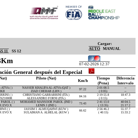
Cargar:
AUTO
MANUAL
SS 11
SS 12
73Km
07-02-2026 12:37
cación General después del Especial
Nat)
Piloto (Nat)
Tiempo
Diferencia
Km/h
(Pena)
Intervalo
ATYA ( )
NASSER KHALIFA AL-ATYA (QAT )
2:01:08.5
--
97.22
KII
ZIAD CHEHAB (LBN )
( 0:05)
--
RINI ( )
CHRISTIANO GABBARRINI (ITA )
2:19:55.8
18:47.3
84.16
XZ1000R
ALESSANDRO FORNI (ITA )
( 0:15)
--
AROL ( )
MOHAMED MANSOOR PAROL (IND )
2:41:13.0
40:04.5
73.43
R EVO X
LENIN J (IND )
( 13:35)
21:17.2
WI ( )
JASSIM I. ALMUQAHWI (KUW )
2:56:46.2
55:37.7
66.62
R EVO X
SULAIMAN A. ALHELAL (KUW )
( 40:15)
15:33.2