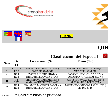
QIR 2026
QIR
Clasificación del Especial
Gr
Concursante (Nat)
Piloto (Nat)
Num
Cl
RALLY2
NASSER KHALIFA AL-ATYA ( )
NASSER KHALIFA AL-ATYA (QAT )
3
RC2
FORD FIESTA MKII
ZIAD CHEHAB (LBN )
NR4
JASSIM I. ALMUQAHWI ( )
JASSIM I. ALMUQAHWI (KUW )
7
RC2
MITSUBISHI LANCER EVO X
SULAIMAN A. ALHELAL (KUW )
T4
CHRISTIANO GABBARRINI ( )
CHRISTIANO GABBARRINI (ITA )
22
SSV
YAMAHA QUADDY YXZ1000R
ALESSANDRO FORNI (ITA )
NR4
MOHAMED MANSOOR PAROL ( )
MOHAMED MANSOOR PAROL (IND )
10
RC2
MITSUBISHI LANCER EVO X
LENIN J (IND )
* Bold *
= Piloto de prioridad
2-1-250