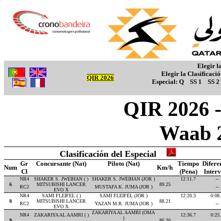
Elegir l
Elegir la Clasificaci
QIR 2026
Especial:
Q
SS 1
SS 2
QIR 2026 -
Waab 
Clasificación del Especial
Gr
Concursante (Nat)
Piloto (Nat)
Tiempo
Difere
Num
Km/h
Cl
(Pena)
Inter
NR4
SHAKER S. JWEIHAN ( )
SHAKER S. JWEIHAN (JOR )
12:11.7
--
6
MITSUBISHI LANCER
89.25
RC2
MUSTAFA K. JUMA (JOR )
--
EVO X
NR4
SAMI FLEIFEL ( )
SAMI FLEIFEL (JOR )
12:20.3
0:08
8
MITSUBISHI LANCER
88.21
RC2
YAZAN M.R. JUMA (JOR )
--
EVO X
ZAKARIYA AL AAMRI (OMA
NR4
ZAKARIYA AL AAMRI ( )
12:36.7
0:25
)
9
86.30