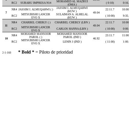
MOHAMED AL MAZRUI
RC2
SUBARU IMPRESA N14
( 0:10)
0:16
(OMA )
JASSIM I. ALMUQAHWI
NR4
JASSIM I. ALMUQAHWI ( )
22:11.7
10:00
(KUW )
7
49.04
MITSUBISHI LANCER
SULAIMAN A. ALHELAL
RC2
( 10:00)
9:35
EVO X
(KUW )
NR4
CHARBEL CHEBLY ( )
CHARBEL CHEBLY (LBN )
22:11.7
10:00
11
49.04
MITSUBISHI LANCER
RC2
CARLOS HANNA (LBN )
( 10:00)
0:00
EVO X
MOHAMED MANSOOR
MOHAMED MANSOOR
NR4
23:11.7
11:00
PAROL ( )
PAROL (IND )
10
46.92
MITSUBISHI LANCER
RC2
LENIN J (IND )
( 11:00)
1:00
EVO X
* Bold *
= Piloto de prioridad
2-1-160