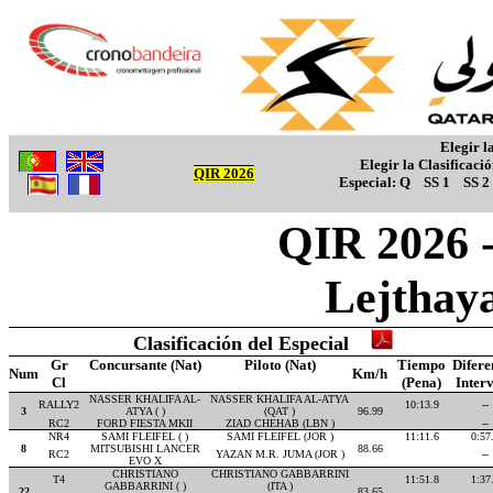
Elegir l
Elegir la Clasificaci
QIR 2026
Especial:
Q
SS 1
SS 2
QIR 2026 -
Lejthay
Clasificación del Especial
Gr
Concursante (Nat)
Piloto (Nat)
Tiempo
Difere
Num
Km/h
Cl
(Pena)
Inter
NASSER KHALIFA AL-
NASSER KHALIFA AL-ATYA
RALLY2
10:13.9
--
3
ATYA ( )
(QAT )
96.99
RC2
FORD FIESTA MKII
ZIAD CHEHAB (LBN )
--
NR4
SAMI FLEIFEL ( )
SAMI FLEIFEL (JOR )
11:11.6
0:57
8
MITSUBISHI LANCER
88.66
RC2
YAZAN M.R. JUMA (JOR )
--
EVO X
CHRISTIANO
CHRISTIANO GABBARRINI
T4
11:51.8
1:37
GABBARRINI ( )
(ITA )
22
83.65