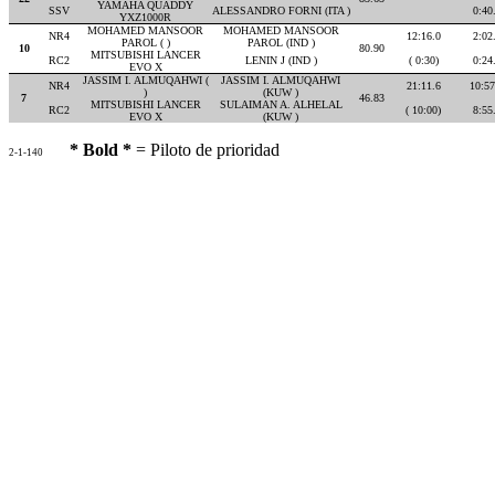
YAMAHA QUADDY
SSV
ALESSANDRO FORNI (ITA )
0:40
YXZ1000R
MOHAMED MANSOOR
MOHAMED MANSOOR
NR4
12:16.0
2:02
PAROL ( )
PAROL (IND )
10
80.90
MITSUBISHI LANCER
RC2
LENIN J (IND )
( 0:30)
0:24
EVO X
JASSIM I. ALMUQAHWI (
JASSIM I. ALMUQAHWI
NR4
21:11.6
10:57
)
(KUW )
7
46.83
MITSUBISHI LANCER
SULAIMAN A. ALHELAL
RC2
( 10:00)
8:55
EVO X
(KUW )
* Bold *
= Piloto de prioridad
2-1-140