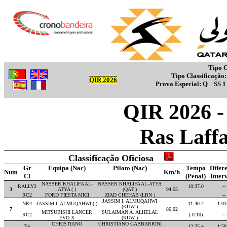
Tipo C
Tipo Classificação
QIR 2026
Prova Especial:
Q
SS 
QIR 2026 - 
Ras Laff
Classificação Oficiosa
Gr
Equipa (Nac)
Piloto (Nac)
Tempo
Difer
Num
Km/h
Cl
(Penal)
Inter
NASSER KHALIFA AL-
NASSER KHALIFA AL-ATYA
RALLY2
10:37.0
--
3
ATYA ( )
(QAT )
94.55
RC2
FORD FIESTA MKII
ZIAD CHEHAB (LBN )
--
JASSIM I. ALMUQAHWI
NR4
JASSIM I. ALMUQAHWI ( )
11:40.2
1:03
(KUW )
7
86.02
MITSUBISHI LANCER
SULAIMAN A. ALHELAL
RC2
( 0:10)
--
EVO X
(KUW )
CHRISTIANO
CHRISTIANO GABBARRINI
T4
12:35.4
1:58