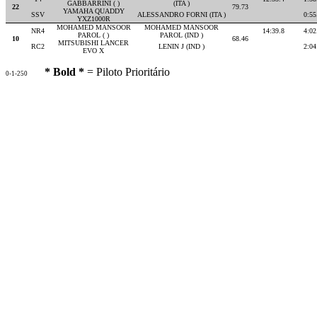
GABBARRINI ( )
(ITA )
22
79.73
YAMAHA QUADDY
SSV
ALESSANDRO FORNI (ITA )
0:55
YXZ1000R
MOHAMED MANSOOR
MOHAMED MANSOOR
NR4
14:39.8
4:02
PAROL ( )
PAROL (IND )
10
68.46
MITSUBISHI LANCER
RC2
LENIN J (IND )
2:04
EVO X
* Bold *
= Piloto Prioritário
0-1-250