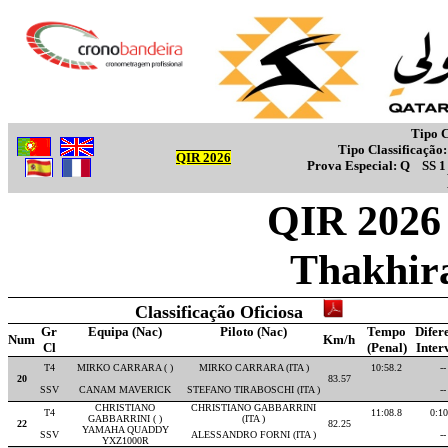
Tipo C
Tipo Classificação
QIR 2026
Prova Especial:
Q
SS 
QIR 2026 -
Thakhir
Classificação Oficiosa
Gr
Equipa (Nac)
Piloto (Nac)
Tempo
Difer
Num
Km/h
Cl
(Penal)
Inter
T4
MIRKO CARRARA ( )
MIRKO CARRARA (ITA )
10:58.2
--
20
83.57
SSV
CANAM MAVERICK
STEFANO TIRABOSCHI (ITA )
--
CHRISTIANO
CHRISTIANO GABBARRINI
T4
11:08.8
0:10
GABBARRINI ( )
(ITA )
22
82.25
YAMAHA QUADDY
SSV
ALESSANDRO FORNI (ITA )
--
YXZ1000R