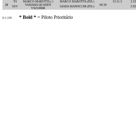
T4
MARCO MAROTTA ( )
MARCO MAROTTA (ITA )
13:11.5
2:13
21
YAMAHA QUADDY
69.50
SSV
GIADA MANOCCHI (ITA )
2:02
YXZ1000R
* Bold *
= Piloto Prioritário
0-1-230